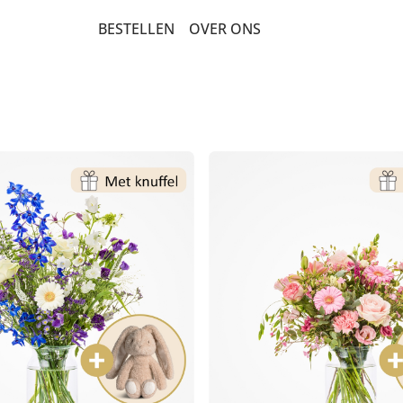
BESTELLEN
OVER ONS
BEDANKT EN GEBOORTE
FILIALEN
PLUK EN VELDBOEKETTEN
SPAARSYSTEEM
LUXE-CADEAUBOEKETTEN
ROUWWERK
VERJAARDAG EN FELICITATIE
NIEUWS
BETERSCHAP EN STERKTE
ROUW EN CONDOLEANCE
ROZEN
SEIZOENSBOEKETTEN
POPULAIRE BOEKETTEN