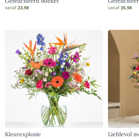
Gefeliciteerd boeket
Gefelicitee
vanaf
23,98
vanaf
35,98
Kleurexplosie
Liefdevol 